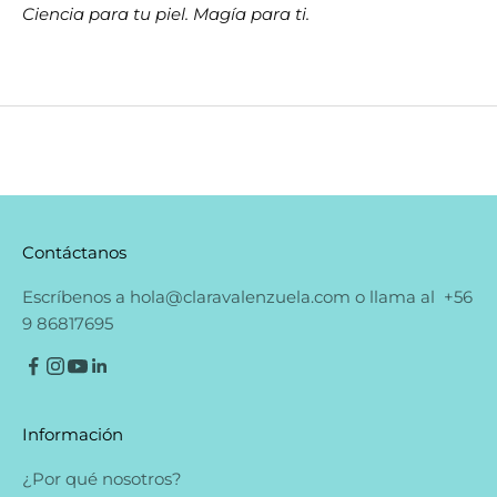
Ciencia para tu piel. Magía para ti.
Contáctanos
Escríbenos a
hola@claravalenzuela.com
o llama al
+56
9 86817695
Información
¿Por qué nosotros?