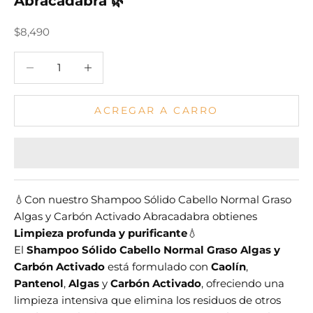
Abracadabra 🌿
Precio Venta
$8,490
Decrease quantity
Increase quantity
ACREGAR A CARRO
💧Con nuestro Shampoo Sólido Cabello Normal Graso
Algas y Carbón Activado Abracadabra obtienes
Limpieza profunda y purificante
💧
El
Shampoo Sólido Cabello Normal Graso Algas y
Carbón Activado
está formulado con
Caolín
,
Pantenol
,
Algas
y
Carbón Activado
, ofreciendo una
limpieza intensiva que elimina los residuos de otros