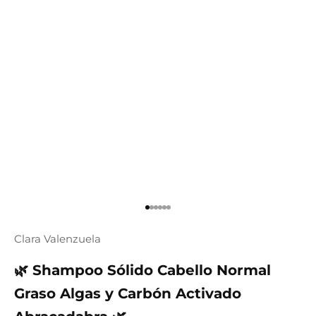

Go to item 1
Go to item 2
Go to item 3
Go to item 4
Go to item 5
Go to item 6
Clara Valenzuela
🌿 Shampoo Sólido Cabello Normal
Graso Algas y Carbón Activado