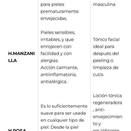
para pieles
masculina
prematuramente
envejecidas.
Pieles sensibles,
irritables, y que
Tónico facial
enrojecen con
ideal para
H.MANZANI
facilidad y con
después del
LLA
alergias.
peeling o
Acción calmante,
limpieza de
antiinflamatoria,
cutis
antialérgica.
Loción tónica
regeneradora
Es lo suficientemente
, anti-
suave para ser usada
envejecimien
en cualquier tipo de
to y
piel. Desde la piel
H.ROSA
equilibrante