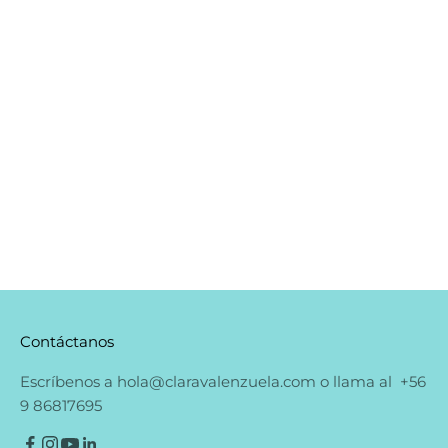
aciano
Hidrolatos, Hidrosoles o Aguas florales
El agua que se recoge al finalizar un proceso de
destilación cuando queremos elaborar aceites
esenciales recibe el nombre de hidrolato. En este
hidrolato, hidrosol o agua queda retenida, de una fo...
Leer más
Contáctanos
Escríbenos a
hola@claravalenzuela.com
o llama al
+56
9 86817695